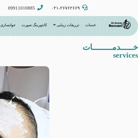
09911010885
۰۲۱-۲۶۷۶۲۶۶۹
خدمات
تزریقات زیبایی
کانتورینگ صورت
جوانسازی
خـــــدمــــــــات
services