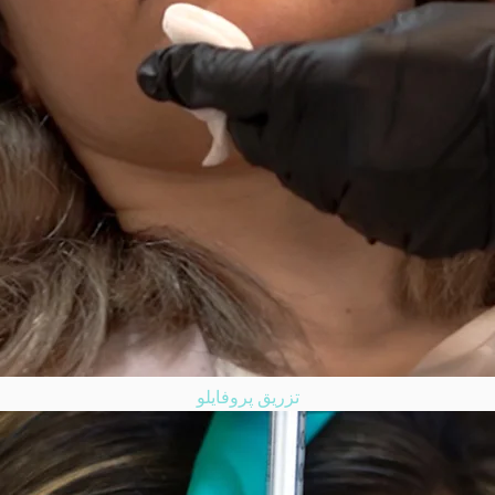
تزریق پروفایلو