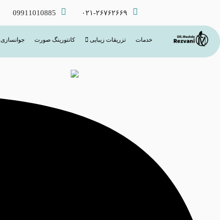
09911010885
۰۲۱-۲۶۷۶۲۶۶۹
خدمات
تزریقات زیبایی
کانتورینگ صورت
جوانسازی