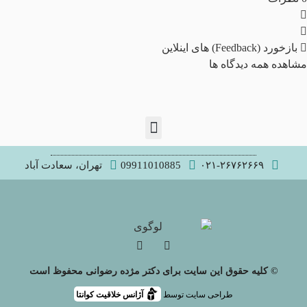
بازخورد (Feedback) های اینلاین
مشاهده همه دیدگاه ها
۰۲۱-۲۶۷۶۲۶۶۹
09911010885
تهران، سعادت آباد
© کلیه حقوق این سایت برای دکتر مژده رضوانی محفوظ است
طراحی سایت توسط
آژانس خلاقیت کوانتا