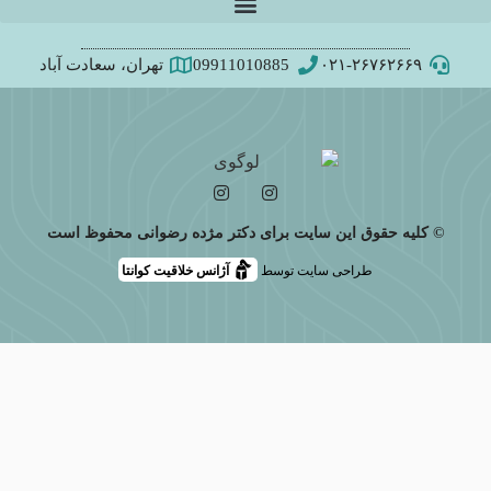
۰۲۱-۲۶۷۶۲۶۶۹
09911010885
تهران، سعادت آباد
© کلیه حقوق این سایت برای دکتر مژده رضوانی محفوظ است
طراحی سایت توسط
آژانس خلاقیت کوانتا