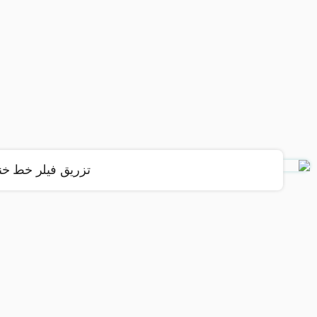
تزریق فیلر خط خن