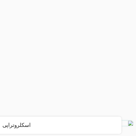
اسکلروتراپی