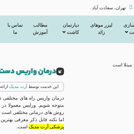
تهران، سعادت آباد
سازی
لیزر موهای
دپارتمان
مطالب
تماس با
ت
زائد
کاشت
آموزش
ما
درمان واریس دست
این خدمت توسط
آرت مدیک
ارائه
درمان واریس راه های مختلفی دا
متوجه شویم. ورایس معمولا در 
روش های درمانی مختلفی است در
اما نکته قابل ذکر معرفی بهتری
پزشکی آرت مدیک
است.