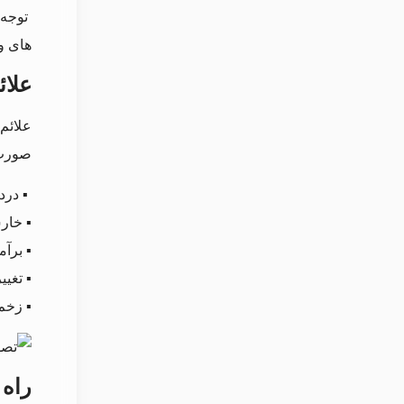
توجه 
های و
علا
علائم
صورت 
▪︎ در
▪︎ خا
▪︎ برآ
▪︎ تغی
▪︎ زخ
راه