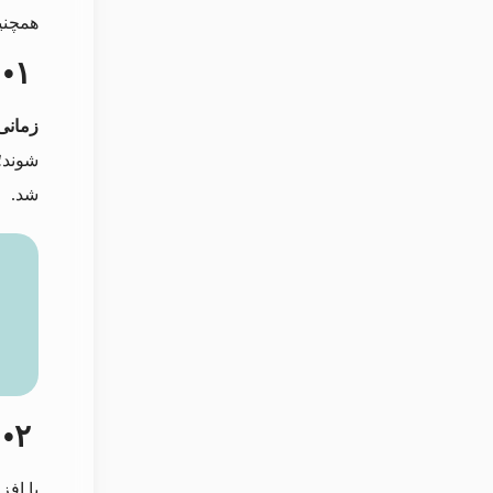
همچنی
۱• افزایش فشار خون برای طولانی مدت یا دمای بدن
زمانی
شوند؛
شد.
۲• افراد سالخورده
با افز