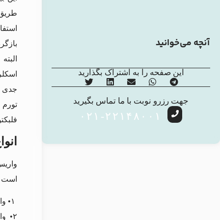
آنچه می‌خوانید
بازگرد
البته
این صفحه را به اشتراک بگذارید
جدی د
جهت رزرو نوبت با ما تماس بگیرید
تورم 
۰۲۱-۲۲۱۴۸۰۰۱
فلبکتو
انو
واریس
است ا
۱• واریس کف دست که در اثر آسیب و ضربه در زمان استفاده از وسایل سنگین ایجاد خواهد شد و علائم آن نیز کبودی، ورم یا درد است.
۲• واریس دست راست