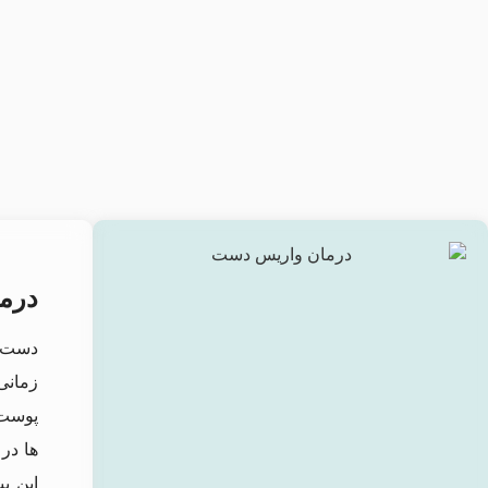
درم
دست‌ 
زمانی
پوست 
ها در
این ب