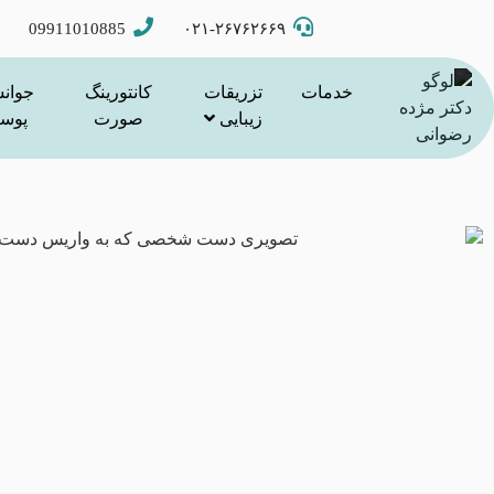
09911010885
۰۲۱-۲۶۷۶۲۶۶۹
خدمات
تزریقات
کانتورینگ
جوان
زیبایی
صورت
پوس