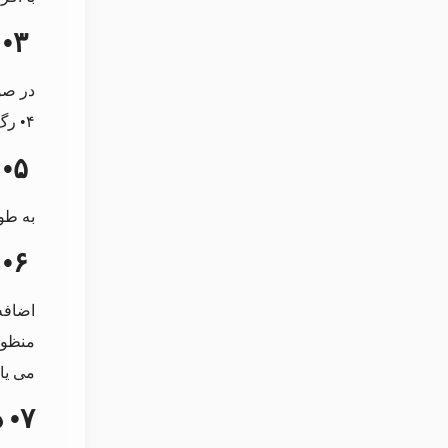
۳• ژنتیک
در صو
۴• رگ های بزرگ و واریسی می توانند به خاطر تجمع خون در ورید بیرون به وجود بیایند.
۵• جنسیت
به طو
۶• اضافه وزن
اضافه
منظور
می‌ یاب
۷• دریچه‌ های وریدی