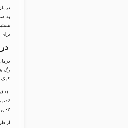
درمان
به صو
هستید
برای 
درم
درمان
رگ ها
کمک ک
۱•︎ فرهای دو سر بازو
2• تمرین های سه سر بازو
۳• ورزش‌ های ساعد
از طر