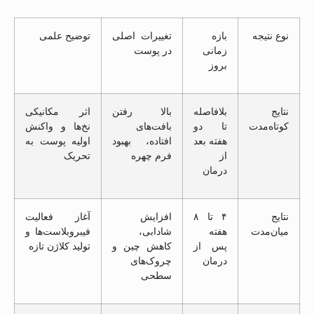
نوع نتیجه
بازه
تغییرات اصلی
توضیح علمی
زمانی
در پوست
بروز
نتایج
بلافاصله
بالا رفتن
اثر مکانیکی
کوتاه‌مدت
تا دو
بافت‌های
نخ‌ها و واکنش
هفته بعد
افتاده، بهبود
اولیه پوست به
از
فرم چهره
تحریک
درمان
نتایج
۴ تا ۸
افزایش
آغاز فعالیت
میان‌مدت
هفته
شادابی،
فیبروبلاست‌ها و
پس از
کاهش چین و
تولید کلاژن تازه
درمان
چروک‌های
سطحی