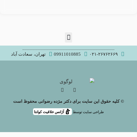
۰۲۱-۲۶۷۶۲۶۶۹
09911010885
تهران، سعادت آباد
© کلیه حقوق این سایت برای دکتر مژده رضوانی محفوظ است
طراحی سایت توسط
آژانس خلاقیت کوانتا