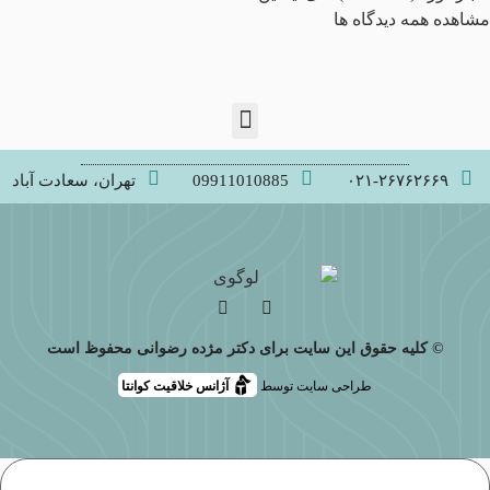
مشاهده همه دیدگاه ها
۰۲۱-۲۶۷۶۲۶۶۹
09911010885
تهران، سعادت آباد
© کلیه حقوق این سایت برای دکتر مژده رضوانی محفوظ است
طراحی سایت توسط
آژانس خلاقیت کوانتا