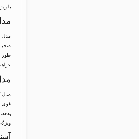
با وی
مدل
مدل ک
ضخیم 
طور ع
خواهند
مدل
مدل ک
قوی و
بدهد.
ویژگی
آشنا