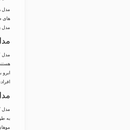
مدل ه
های طب
مدل ب
مدل
مدل ک
هستند
ابرو 
افراد
مدل
مدل ک
به طو
موهای