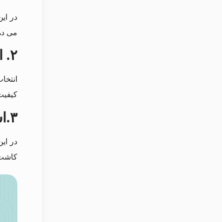
در ای
می دهد
۲.
ا
انتخا
کیفیت
۳.
اس
در ای
کاشت 