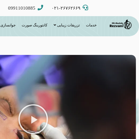
09911010885
۰۲۱-۲۶۷۶۲۶۶۹
خدمات
تزریقات زیبایی
کانتورینگ صورت
جوانسازی