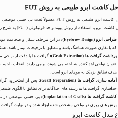
ل کاشت ابرو طبیعی به روش FUT
مراحل کاشت ابرو طبیعی به روش FUT معمول
اشت ابرو با استفاده از روش پیوند واحد فولیکولی (FUT) به شرح زیر است:
طراحی ابرو (Eyebrow Design):
در این مرحله، شکل و ضخامت مورد
که با تقارن صورت هماهنگ باشد و مطابق با ترجیحات بیمار باشد، همک
برداشت گرافت ها (Graft Extraction):
گرافت ها با دقت از نواحی م
عنوان نواحی اهداکننده شناخته می شوند، برمی دارند. انتخاب ناحیه
هدف تطابق نزدیک به موهای ابرو است.
آماده سازی گرافت ها (Graft Preparation):
پس از استخراج، گرا
جداسازی گرافت ها به رشته های جداگانه برای تطابق با الگوی طبیع
کاشت گرافت ها (Implantation of Grafts):
بی حسی موضعی در ناحی
برش های ریزی در نواحی مشخص شده ایجاد شده و در نهایت گرافت های
ع مدل کاشت ابرو