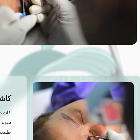
کاش
کاشت 
شوند.
طبیعی