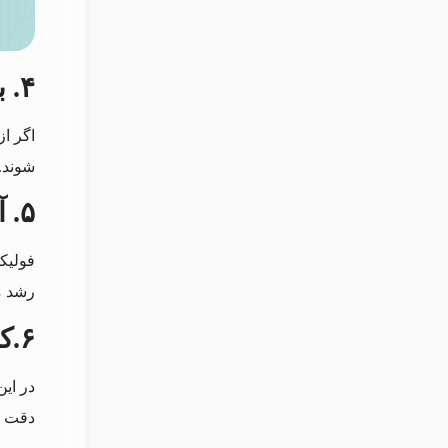
۴. برداشت نواری در روش
شوند.
۵. آماده سازی گرافت ها جهت کاشت
فولیک
رشد م
۶.
ک
در ای
دقت ت