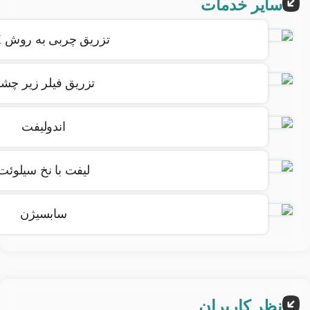
سایر خدمات
حداقل زمان استراحت را نیاز دارد و تولید کلاژن را برای
نتایج طولانی مدت تحریک می کند.
تزریق چربی به روش PRX
تزریق فیلر زیر چش
اندولیفت
لیفت با نخ سیلوئت
سابسیژن
نظر کاربران