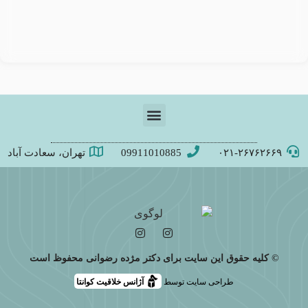
۰۲۱-۲۶۷۶۲۶۶۹
09911010885
تهران، سعادت آباد
© کلیه حقوق این سایت برای دکتر مژده رضوانی محفوظ است
طراحی سایت توسط
آژانس خلاقیت کوانتا