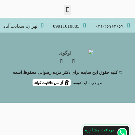
۰۲۱-۲۶۷۶۲۶۶۹
09911010885
تهران، سعادت آباد
© کلیه حقوق این سایت برای دکتر مژده رضوانی محفوظ است
طراحی سایت توسط
آژانس خلاقیت کوانتا
دریافت مشاوره