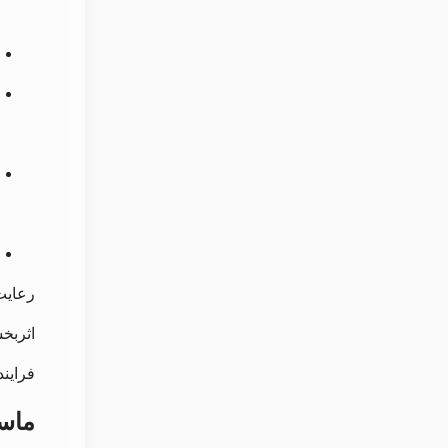
رعایت
اثربخ
فرایند
ماسا