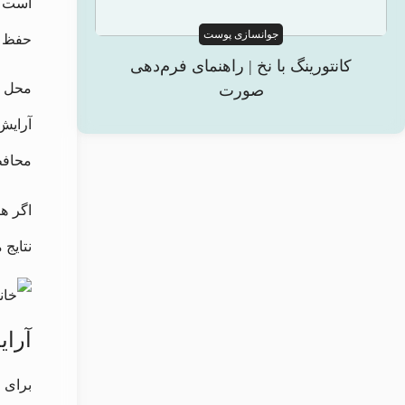
است ب
جوانسازی پوست
حفظ رو
کانتورینگ با نخ | راهنمای فرم‌دهی
محل ت
صورت
محافظت
اگر ه
نتایج 
آرای