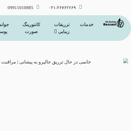
09911010885
۰۲۱-۲۶۷۶۲۶۶۹
خدمات
تزریقات
کانتورینگ
جوان
زیبایی
صورت
پوس