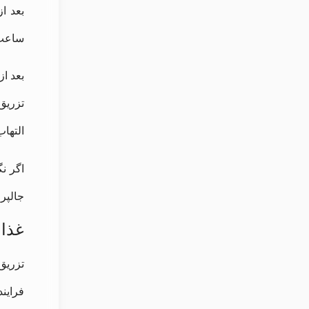
ساعت 
بعد از
تزریق
التها
اگر ن
جالپر
غذا 
تزریق
فرایند