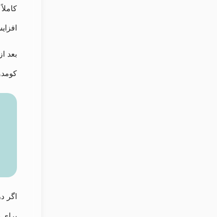
کاملا
افزای
بعد ا
کومدوژ
اگر د
برای 