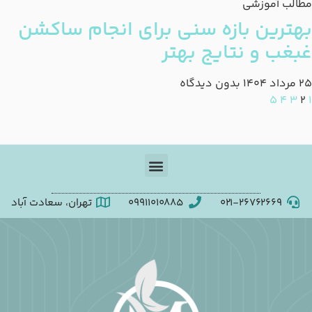
مطالب آموزشی
بهترین بازه سنی برای انجام ساکشن
غبغب و نتایج بهتر
25 مرداد 1404
بدون دیدگاه
5
4
3
2
1
۰۲۱-۲۶۷۶۲۶۶۹
09911010885
تهران، سعادت آباد