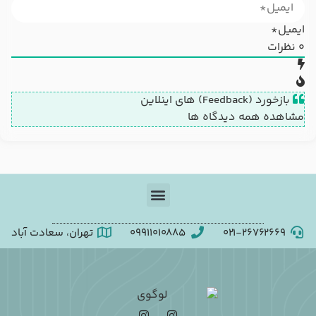
ایمیل*
0
نظرات
بازخورد (Feedback) های اینلاین
مشاهده همه دیدگاه ها
۰۲۱-۲۶۷۶۲۶۶۹
09911010885
تهران، سعادت آباد