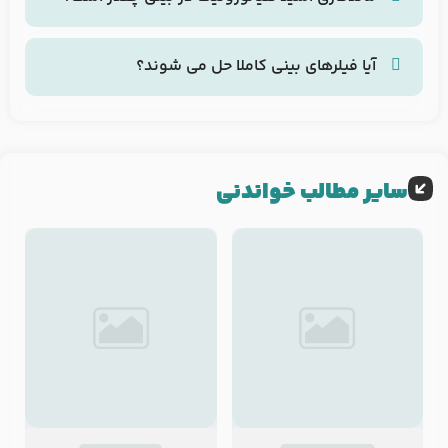
مدت اثر: به طور معمول، اثرات بین 9-12 ماه طول می
کشد، اگرچه ممکن است در برخی موارد تا 9-18 ماه نیز
آیا فیلرهای بینی کاملا حل می شوند؟
افزایش یابد. عوامل موثر: نوع پرکننده مورد استفاده،
پاسخ هم بله و هم خیر است. برخی از فیلرهای پوستی
نوع پوست فرد، سرعت متابولیسم و ​​حرکت بینی.
را می توان با آنزیم خاصی حل کرد، در حالی که برخی
دیگر را نمی توان به هیچ وجه معکوس کرد.
سایر مطالب خواندنی