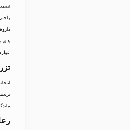
تصمیم
راحتی
داروه
های ز
عوارض 
تزر
انتخا
برندها
ماندگا
رعا