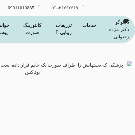
09911010885
۰۲۱-۲۶۷۶۲۶۶۹
خدمات
تزریقات
کانتورینگ
جوان
زیبایی
صورت
پوس