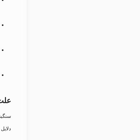
علت
سنگین
دلایل 