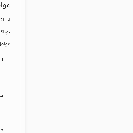
عوام
اما ا
بوتاک
عوامل