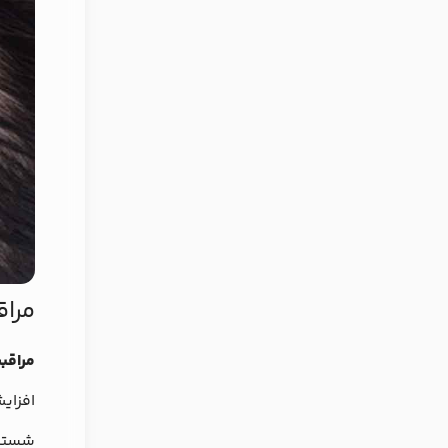
مراق
مراقب
افزای
شستن 