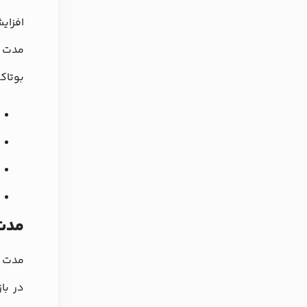
مدت ز
بوتاک
مدت 
مدت م
در با