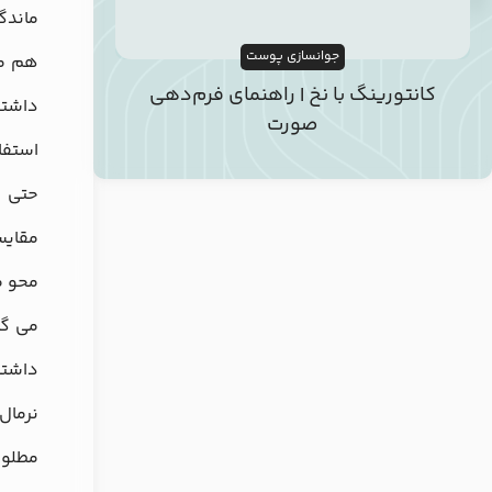
جوانسازی پوست
هم ما
کانتورینگ با نخ | راهنمای فرم‌دهی
داشته
صورت
استفا
حتی 
مقایس
محو م
می‌ گ
مطلوب