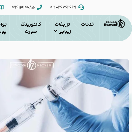
09911010885
۰۲۱-۲۶۷۶۲۶۶۹
خدمات
تزریقات
کانتورینگ
جوان
زیبایی
صورت
پو