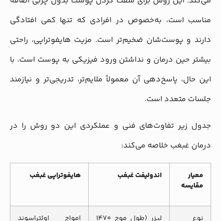
می‌کند. این روش برای سفت کردن پوست بدون چربی اضافه
مناسب است، به‌خصوص در افرادی که تنها کمی افتادگی
دارند و پوست‌شان ضخیم‌تر است. مزیت هایفوتراپی، راحتی
بیشتر حین درمان و نداشتن ورود فیزیکی به پوست است. با
این حال، پاسخ‌دهی آن معمولاً ملایم‌تر، تدریجی‌تر و نیازمند
جلسات متعدد است.
جدول زیر تفاوت‌های فنی و عملکردی این دو روش را در
درمان غبغب خلاصه می‌کند:
معیار
اندولیفت غبغب
هایفوتراپی غبغب
مقایسه
نوع
لیزر (طول موج 1470
امواج اولتراسوند