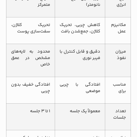
انرژی
نانومتر)
متمرکز
مکانیزم
کاهش چربی، تحریک
تحریک کلاژن،
عمل
کلاژن، جمع‌شدن بافت
سفت‌سازی پوست
میزان
دقیق و قابل کنترل با
محدود به لایه‌های
نفوذ
فیبر نوری
مشخص در عمق
خاص
مناسب
افتادگی با چربی
افتادگی خفیف بدون
برای
موضعی
چربی
تعداد
معمولاً یک جلسه
۱ تا ۳ جلسه
جلسات