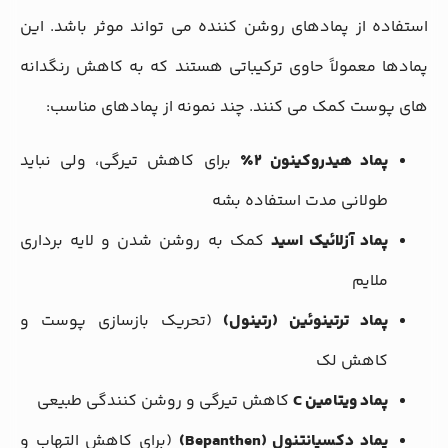
استفاده از پمادهای روشن کننده می تواند موثر باشد. این
پمادها معمولاً حاوی ترکیباتی هستند که به کاهش رنگدانه
های پوست کمک می کنند. چند نمونه از پمادهای مناسب:
پماد هیدروکینون ۲٪
برای کاهش تیرگی، ولی نباید
طولانی مدت استفاده بشه
پماد آزلائیک اسید
کمک به روشن شدن و لایه برداری
ملایم
پماد ترتینوئین (رتینول)
(تحریک بازسازی پوست و
کاهش لک
پماد ویتامین C
کاهش تیرگی و روشن کنندگی طبیعی
پماد دکسپانتنول (Bepanthen)
(برای کاهش التهاب و