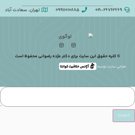
۰۲۱-۲۶۷۶۲۶۶۹
09911010885
تهران، سعادت آباد
© کلیه حقوق این سایت برای دکتر مژده رضوانی محفوظ است
طراحی سایت توسط
آژانس خلاقیت کوانتا
Insert