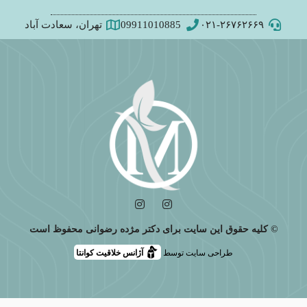
۰۲۱-۲۶۷۶۲۶۶۹
09911010885
تهران، سعادت آباد
© کلیه حقوق این سایت برای دکتر مژده رضوانی محفوظ است
طراحی سایت توسط
آژانس خلاقیت کوانتا