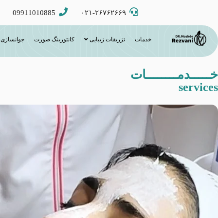
09911010885
۰۲۱-۲۶۷۶۲۶۶۹
خدمات
تزریقات زیبایی
کانتورینگ صورت
جوانسازی
خـــــدمــــــــات
services