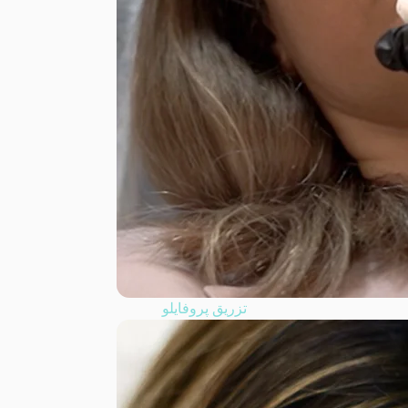
تزریق پروفایلو